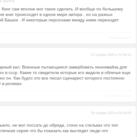
й зритель
. Кинг сам вполне мог такое сделать .И вообще по большому
ия книг происходят в одном мире автора , но на разных
ой Башни . И некоторые персонажи между ними переходят
Пожаловаться
27 ноября 2025 в 22:58:13
арный кал. Военные пытающиеся завербовать пеннивайза для
ех в ссср. Какие то свидетели которые его видели в обличье еще
но он. Как будто это все писал сценарист которого постоянно
 в роликах
|
Пожаловаться
30 ноября 2025 в 04:20:09
ыкло, не мог поссать до обряда, стихи на стельках что тип
отличная серия что бы показать как выглядят люди что