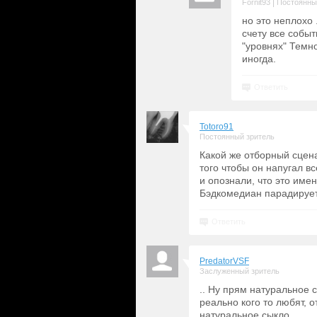
|
Fornit93
Постоянны
но это неплохо 
счету все событ
"уровнях" Темн
иногда.
Ответить
Totoro91
Постоянный зритель
Какой же отборный сцен
того чтобы он напугал вс
и опознали, что это имен
Бэдкомедиан парадирует
Ответить
PredatorVSF
Заслуженный зритель
.. Ну прям натуральное с
реально кого то любят, 
натуральное сыкло.