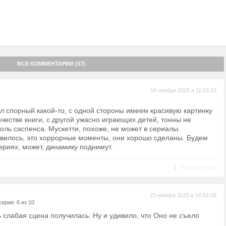
ВСЕ КОММЕНТАРИИ (57)
18 ноября 2025 в 11:03:10
ал спорный какой-то, с одной стороны имеем красивую картинку
ачестве книги, с другой ужасно играющих детей, тонны не
оль саспенса. Мускетти, похоже, не может в сериалы.
авилось, это хоррорные моменты, они хорошо сделаны. Будем
риях, может, динамику поднимут.
|
Пожаловаться
23 ноября 2025 в 16:54:06
ерии: 6 из 10
слабая сцена получилась. Ну и удивило, что Оно не съело