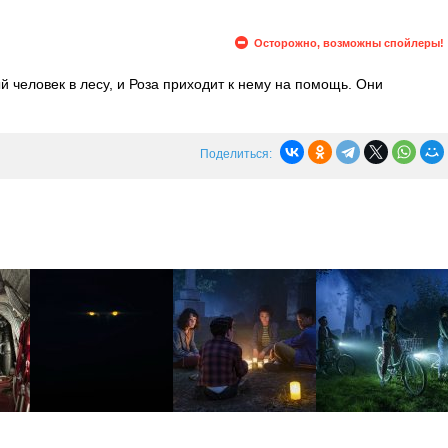
Осторожно, возможны спойлеры!
й человек в лесу, и Роза приходит к нему на помощь. Они
его Шоу уезжает из Дерри. В настоящее время Лилли и Ронни
бы оправдать Хэнка, в то время как Шоу не находит ничего
Поделиться: