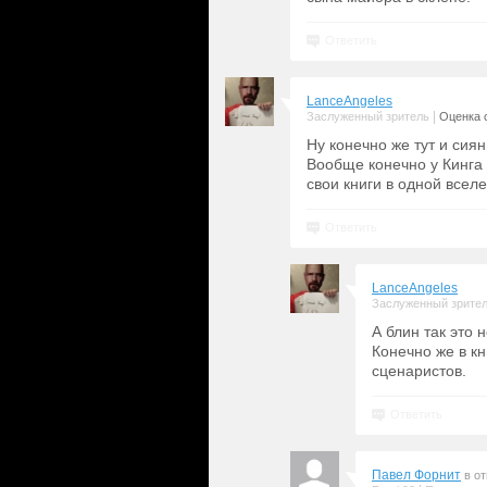
Ответить
LanceAngeles
|
Заслуженный зритель
Оценка с
Ну конечно же тут и сиян
Вообще конечно у Кинга 
свои книги в одной всел
Ответить
LanceAngeles
Заслуженный зрите
А блин так это 
Конечно же в к
сценаристов.
Ответить
Павел Форнит
в о