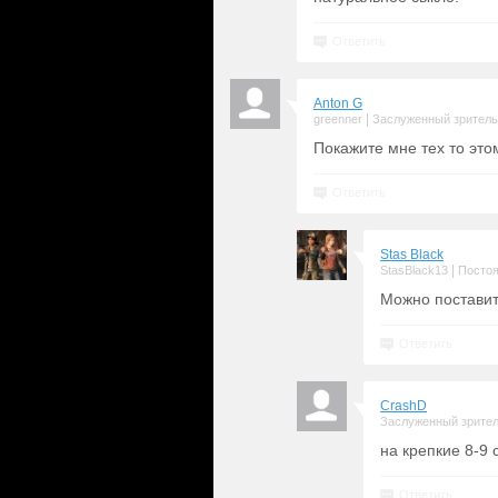
Ответить
Anton G
|
greenner
Заслуженный зритель
Покажите мне тех то это
Ответить
Stas Black
|
StasBlack13
Постоя
Можно поставить
Ответить
CrashD
Заслуженный зрите
на крепкие 8-9 
Ответить