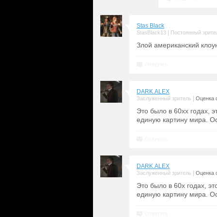
Stas Black
|
StasBlack13
Постоянный зрите
Злой американский клоу
Ответить
DARK.ALEX
|
Заслуженный зритель
Оценка с
Это было в 60хх годах, э
единую картину мира. Ос
Ответить
DARK.ALEX
|
Заслуженный зритель
Оценка с
Это было в 60х годах, эт
единую картину мира. Ос
Ответить