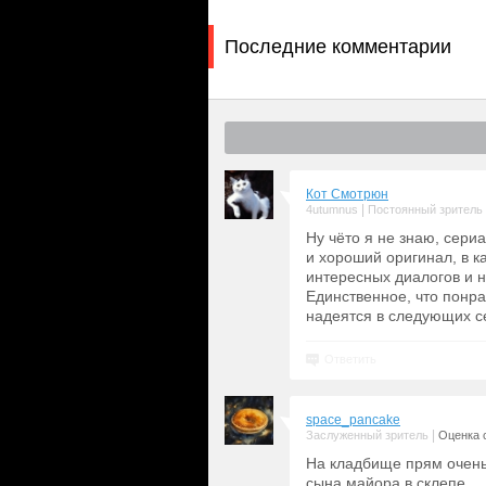
Последние комментарии
Кот Смотрюн
|
4utumnus
Постоянный зритель
Ну чёто я не знаю, сери
и хороший оригинал, в к
интересных диалогов и н
Единственное, что понр
надеятся в следующих се
Ответить
space_pancake
|
Заслуженный зритель
Оценка с
На кладбище прям очень 
сына майора в склепе.