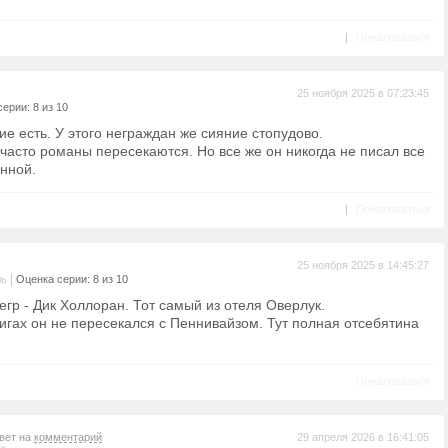
|
Пожаловаться
25 ноября 2025 в 07:23:45
ерии: 8 из 10
ие есть. У этого неграждан же сияние стопудово.
часто романы пересекаются. Но все же он никогда не писал все
енной.
|
Пожаловаться
25 ноября 2025 в 14:45:27
|
ль
Оценка серии: 8 из 10
негр - Дик Холлоран. Тот самый из отеля Оверлук.
нигах он не пересекался с Пеннивайзом. Тут полная отсебятина
Пожаловаться
твет на
комментарий
29 апреля 2026 в 16:41:05