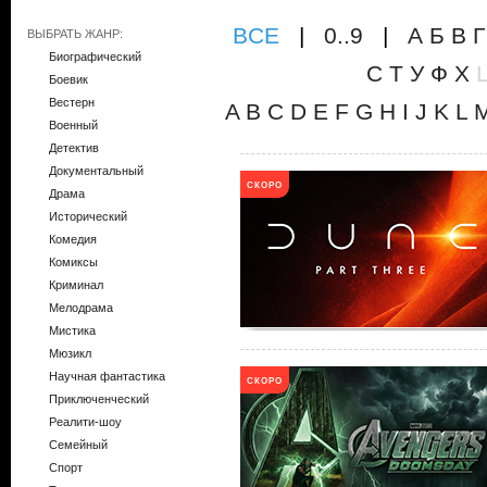
ВCE
|
0..9
|
А
Б
В
Г
ВЫБРАТЬ ЖАНР:
Биографический
С
Т
У
Ф
Х
Боевик
Вестерн
A
B
C
D
E
F
G
H
I
J
K
L
Военный
Детектив
Документальный
СКОРО
Драма
Исторический
Комедия
Комиксы
Криминал
Мелодрама
Мистика
Мюзикл
Научная фантастика
СКОРО
Приключенческий
Реалити-шоу
Семейный
Спорт