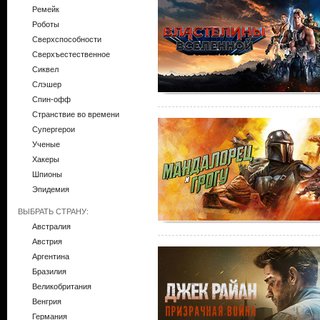
Ремейк
Роботы
Сверхспособности
Сверхъестественное
Сиквел
Слэшер
Спин-офф
Странствие во времени
Супергерои
Ученые
Хакеры
Шпионы
Эпидемия
ВЫБРАТЬ СТРАНУ:
Австралия
Австрия
Аргентина
Бразилия
Великобритания
Венгрия
Германия