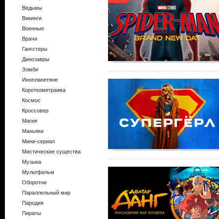
Ведьмы
Викинги
Военные
Врачи
Гангстеры
Динозавры
Зомби
Инопланетяне
Короткометражка
Космос
Кроссовер
Магия
Маньяки
Мини-сериал
Мистические существа
Музыка
Мультфильм
Оборотни
Параллельный мир
Пародия
Пираты