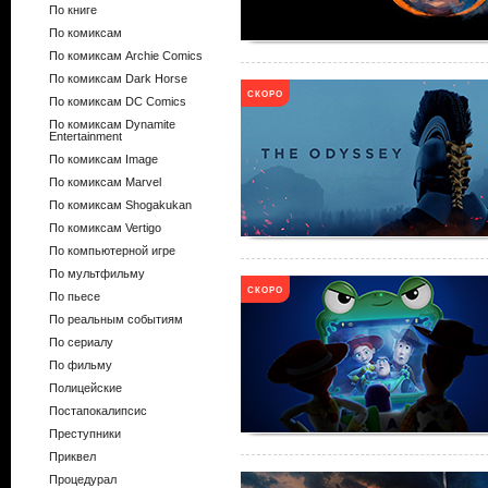
По книге
По комиксам
По комиксам Archie Comics
По комиксам Dark Horse
СКОРО
По комиксам DC Comics
По комиксам Dynamite
Entertainment
По комиксам Image
По комиксам Marvel
По комиксам Shogakukan
По комиксам Vertigo
По компьютерной игре
По мультфильму
СКОРО
По пьесе
По реальным событиям
По сериалу
По фильму
Полицейские
Постапокалипсис
Преступники
Приквел
Процедурал