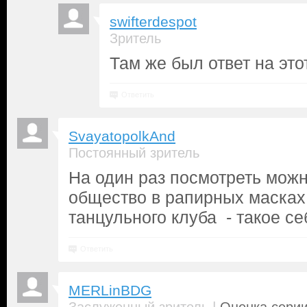
swifterdespot
Зритель
Там же был ответ на это
Ответить
SvayatopolkAnd
Постоянный зритель
На один раз посмотреть можн
общество в рапирных масках
танцульного клуба - такое се
Ответить
MERLinBDG