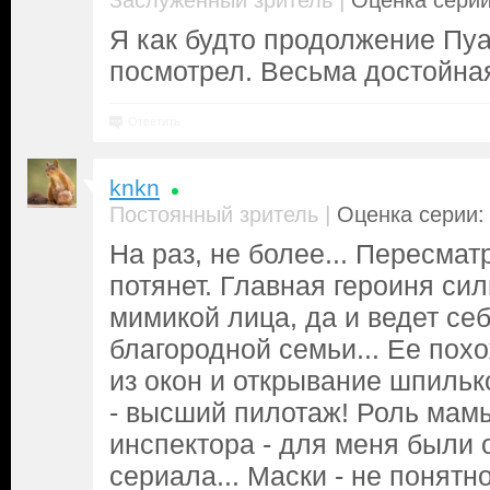
|
Заслуженный зритель
Оценка серии
Я как будто продолжение Пу
посмотрел. Весьма достойная
Ответить
knkn
|
Постоянный зритель
Оценка серии: 
На раз, не более... Пересмат
потянет. Главная героиня си
мимикой лица, да и ведет себ
благородной семьи... Ее пох
из окон и открывание шпильк
- высший пилотаж! Роль мамы
инспектора - для меня были 
сериала... Маски - не понятн