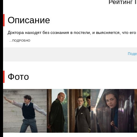
Рейтинг 
Описание
Доктора находят без сознания в постели, и выясняется, что е
на Лорейн, которая пытается скрыться на поезде. Эйлин, Джим
…ПОДРОБНО
Джимми намеренно ранил себя, Эйлин обезвреживает его, и вск
тот, кого она хорошо знает.
Поде
Фото