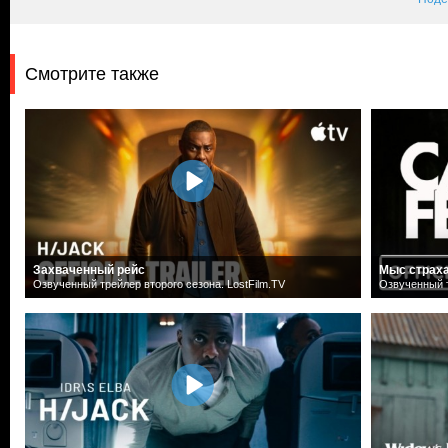
Смотрите также
Захваченный рейс
Мыс страх
Озвученный трейлер второго сезона. LostFilm.TV
Озвученный т