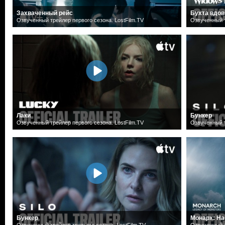
Захваченный рейс
Бухта вдов
Озвученный трейлер первого сезона. LostFilm.TV
Озвученный т
Лаки
Бункер
Озвученный трейлер первого сезона. LostFilm.TV
Озвученный т
Бункер
Монарх: На
Озвученный трейлер третьего сезона. LostFilm.TV
Озвученный т