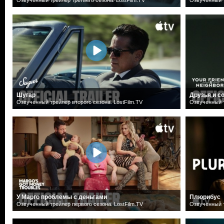
Шугар
Друзья и с
Озвученный трейлер второго сезона. LostFilm.TV
Озвученный т
У Марго проблемы с деньгами
Плюрибус
Озвученный трейлер первого сезона. LostFilm.TV
Озвученный т