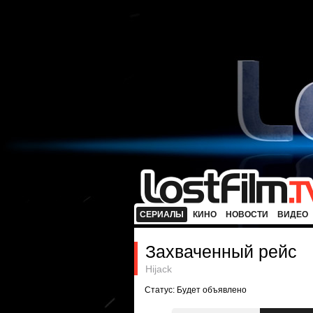
СЕРИАЛЫ
КИНО
НОВОСТИ
ВИДЕО
Захваченный рейс
Hijack
Статус: Будет объявлено