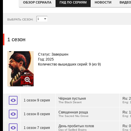
ОБЗОР СЕРИАЛА
ГИД ПО СЕРИЯМ
НОВОСТИ
ВИДЕ
ВЫБРАТЬ СЕЗОН:
1 сезон
Статус: Завершен
Год: 2025
Количество вышедших серий: 9
(из 9)
Чёрная пустыня
Ru:
2
1 сезон 9 серия
The Black Desert
Eng: 
Священная роща
Ru:
1
1 сезон 8 серия
The Sacred Niu Grove
Eng: 
День пробитых голов
Ru:
0
1 сезон 7 серия
Day of Spilled Brains
Eng: 