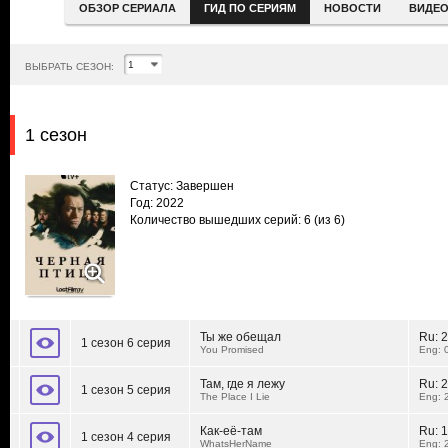
ОБЗОР СЕРИАЛА
ГИД ПО СЕРИЯМ
НОВОСТИ
ВИДЕ
ВЫБРАТЬ СЕЗОН:
1 сезон
Статус: Завершен
Год: 2022
Количество вышедших серий: 6
(из 6)
Ты же обещал
Ru:
2
1 сезон 6 серия
You Promised
Eng: 
Там, где я лежу
Ru:
2
1 сезон 5 серия
The Place I Lie
Eng: 
Как-её-там
Ru:
1
1 сезон 4 серия
WhatsHerName
Eng: 