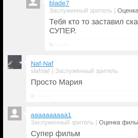
blade7
|
Заслуженный зритель
Оценка
Тебя кто то заставил ск
СУПЕР.
Ответить
Naf-Naf
|
slafslaf
Заслуженный зритель
Просто Мария
Ответить
aaaaaaaaaa1
|
Заслуженный зритель
Оценка фильм
Супер фильм