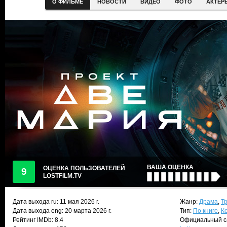
О ФИЛЬМЕ
НОВОСТИ
ВИДЕО
ФОТО
АКТЕР
ВАША ОЦЕНКА
ОЦЕНКА ПОЛЬЗОВАТЕЛЕЙ
9
LOSTFILM.TV
Дата выхода ru:
11 мая 2026
г.
Жанр:
Драма
,
Т
Дата выхода eng: 20 марта 2026 г.
Тип:
По книге
,
К
Рейтинг IMDb: 8.4
Официальный с