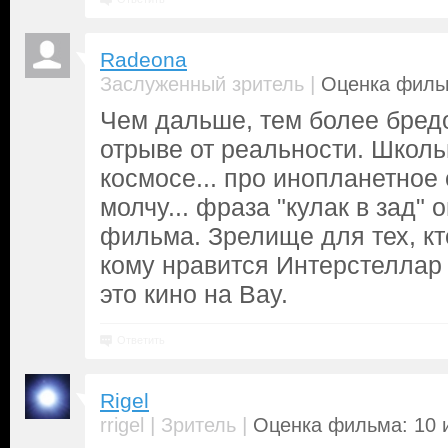
Radeona
|
Заслуженный зритель
Оценка фильм
Чем дальше, тем более бред
отрыве от реальности. Школь
космосе... про инопланетное
молчу... фраза "кулак в зад"
фильма. Зрелище для тех, кто
кому нравится Интерстеллар 
это кино на Вау.
Ответить
Rigel
|
|
rrigel
Зритель
Оценка фильма: 10 