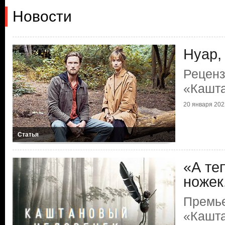
Новости
Нуар,
Реценз
«Кашта
20 января 2022
Статья
«А те
ножек.
Премь
«Кашта