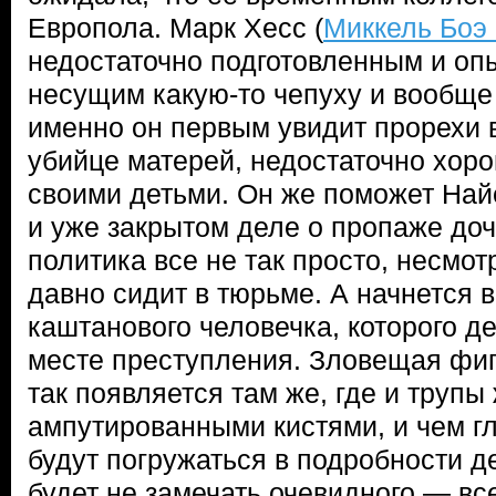
Европола. Марк Хесс (
Миккель Боэ
недостаточно подготовленным и оп
несущим какую-то чепуху и вообще
именно он первым увидит прорехи 
убийце матерей, недостаточно хор
своими детьми. Он же поможет Найе
и уже закрытом деле о пропаже до
политика все не так просто, несмот
давно сидит в тюрьме. А начнется в
каштанового человечка, которого д
месте преступления. Зловещая фиг
так появляется там же, где и трупы
ампутированными кистями, и чем г
будут погружаться в подробности д
будет не замечать очевидного — все