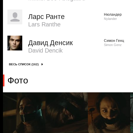
Нюландер
Ларс Ранте
Nylander
Lars Ranthe
Симон Генц
Давид Денсик
Simon Genz
David Dencik
ВЕСЬ СПИСОК (162)
Фото