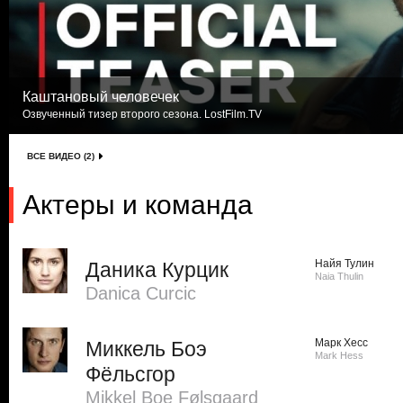
Каштановый человечек
Озвученный тизер второго сезона. LostFilm.TV
ВСЕ ВИДЕО (2)
Актеры и команда
Найя Тулин
Даника Курцик
Naia Thulin
Danica Curcic
Марк Хесс
Миккель Боэ
Mark Hess
Фёльсгор
Mikkel Boe Følsgaard