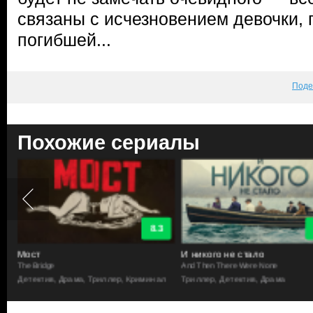
связаны с исчезновением девочки,
погибшей...
Поде
Похожие сериалы
8.3
Мост
И никого не стало
The Bridge
And Then There Were None
Детектив, Драма, Триллер, Криминал
Триллер, Детектив, Драма