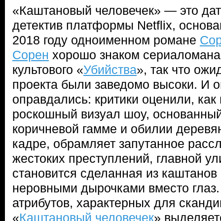
«Каштановый человечек» — это да
детектив платформы Netflix, осно
2018 году одноименном романе
Сор
Сорен
хорошо знаком сериаломанам
культового «
Убийства
», так что ожи
проекта были заведомо высоки. И 
оправдались: критики оценили, как
роскошный визуал шоу, основанный
коричневой гамме и обилии деревя
кадре, обрамляет запутанное расс
жестоких преступлений, главной ул
становится сделанная из каштанов 
неровными дырочками вместо глаз.
атрибутов, характерных для сканди
«
Каштановый человечек
» выделяет