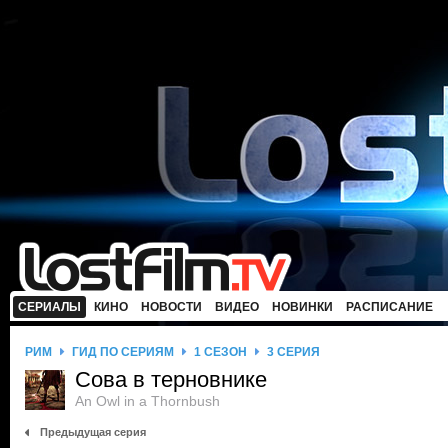
СЕРИАЛЫ
КИНО
НОВОСТИ
ВИДЕО
НОВИНКИ
РАСПИСАНИЕ
РИМ
ГИД ПО СЕРИЯМ
1 СЕЗОН
3 СЕРИЯ
Сова в терновнике
An Owl in a Thornbush
Предыдущая серия