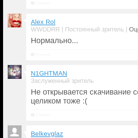
Ответить
Alex Rol
|
|
WWDDRR
Постоянный зритель
Оц
Нормально...
Ответить
N1GHTMAN
Заслуженный зритель
Не открывается скачивание с
целиком тоже :(
Ответить
Belkevglaz