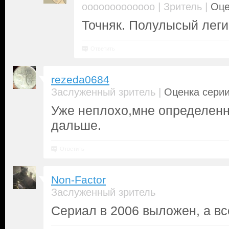
|
|
ooooooooooooo
Зритель
Оце
Точняк. Полулысый леги
Ответить
rezeda0684
|
Заслуженный зритель
Оценка серии
Уже неплохо,мне определенн
дальше.
Ответить
Non-Factor
Заслуженный зритель
Сериал в 2006 выложен, а вс