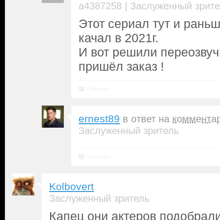
|
a4387258
Заслуженный зрите
Этот сериал тут и раньш
качал в 2021г.
И вот решили переозвучит
пришёл заказ !
Ответить
ernest89
в ответ на
коммента
Заслуженный зритель
Ответить
Kolbovert
Заслуженный зритель
Капец они актеров подобрали